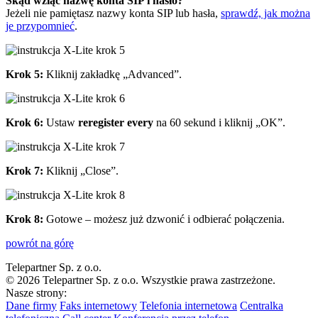
Skąd wziąć nazwę konta SIP i hasło?
Jeżeli nie pamiętasz nazwy konta SIP lub hasła,
sprawdź, jak można
je przypomnieć
.
Krok 5:
Kliknij zakładkę „Advanced”.
Krok 6:
Ustaw
reregister every
na 60 sekund i kliknij „OK”.
Krok 7:
Kliknij „Close”.
Krok 8:
Gotowe – możesz już dzwonić i odbierać połączenia.
powrót na górę
Telepartner Sp. z o.o.
© 2026 Telepartner Sp. z o.o. Wszystkie prawa zastrzeżone.
Nasze strony:
Dane firmy
Faks internetowy
Telefonia internetowa
Centralka