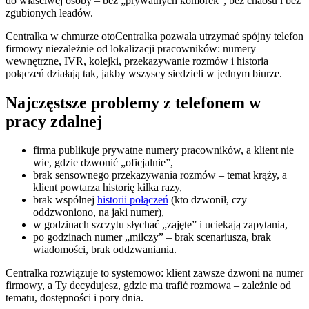
do właściwej osoby – bez „prywatnych komórek”, bez chaosu i bez
zgubionych leadów.
Centralka w chmurze otoCentralka pozwala utrzymać spójny telefon
firmowy niezależnie od lokalizacji pracowników: numery
wewnętrzne, IVR, kolejki, przekazywanie rozmów i historia
połączeń działają tak, jakby wszyscy siedzieli w jednym biurze.
Najczęstsze problemy z telefonem w
pracy zdalnej
firma publikuje prywatne numery pracowników, a klient nie
wie, gdzie dzwonić „oficjalnie”,
brak sensownego przekazywania rozmów – temat krąży, a
klient powtarza historię kilka razy,
brak wspólnej
historii połączeń
(kto dzwonił, czy
oddzwoniono, na jaki numer),
w godzinach szczytu słychać „zajęte” i uciekają zapytania,
po godzinach numer „milczy” – brak scenariusza, brak
wiadomości, brak oddzwaniania.
Centralka rozwiązuje to systemowo: klient zawsze dzwoni na numer
firmowy, a Ty decydujesz, gdzie ma trafić rozmowa – zależnie od
tematu, dostępności i pory dnia.