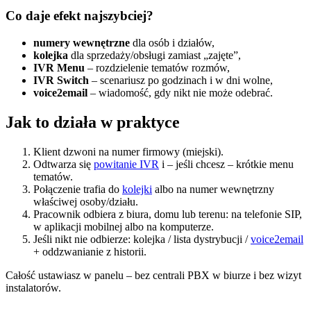
Co daje efekt najszybciej?
numery wewnętrzne
dla osób i działów,
kolejka
dla sprzedaży/obsługi zamiast „zajęte”,
IVR Menu
– rozdzielenie tematów rozmów,
IVR Switch
– scenariusz po godzinach i w dni wolne,
voice2email
– wiadomość, gdy nikt nie może odebrać.
Jak to działa w praktyce
Klient dzwoni na numer firmowy (miejski).
Odtwarza się
powitanie IVR
i – jeśli chcesz – krótkie menu
tematów.
Połączenie trafia do
kolejki
albo na numer wewnętrzny
właściwej osoby/działu.
Pracownik odbiera z biura, domu lub terenu: na telefonie SIP,
w aplikacji mobilnej albo na komputerze.
Jeśli nikt nie odbierze: kolejka / lista dystrybucji /
voice2email
+ oddzwanianie z historii.
Całość ustawiasz w panelu – bez centrali PBX w biurze i bez wizyt
instalatorów.