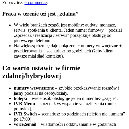
Zobacz też:
e-commerce
.
Praca w terenie też jest „zdalna”
W wielu branżach zespół jest mobilny: audyty, montaże,
serwis, spotkania u klienta. Jeden numer firmowy + podział
„sprzedaż / realizacja / serwis” porządkuje obsługę od
pierwszego telefonu.
Największą różnicę daje połączenie: numery wewnętrzne +
przekierowania + scenariusz po godzinach (żeby klient
zawsze miał ślad kontaktu).
Co warto ustawić w firmie
zdalnej/hybrydowej
numery wewnętrzne
– szybkie przekazywanie rozmów i
jasny podział na osoby/działy,
kolejki
– wiele osób obsługuje jeden numer bez „zajęte”,
IVR Menu
– sprzedaż vs wsparcie vs rozliczenia (mniej
pomyłek),
IVR Switch
– scenariusz po godzinach (telefon nie „umiera”
po 17:00),
voice2email
– wiadomości i oddzwanianie w godzinach