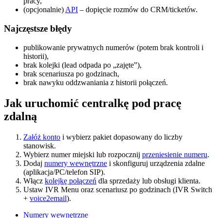
pracy,
(opcjonalnie)
API
– dopięcie rozmów do CRM/ticketów.
Najczęstsze błędy
publikowanie prywatnych numerów (potem brak kontroli i
historii),
brak kolejki (lead odpada po „zajęte”),
brak scenariusza po godzinach,
brak nawyku oddzwaniania z historii połączeń.
Jak uruchomić centralkę pod pracę
zdalną
Załóż konto
i wybierz pakiet dopasowany do liczby
stanowisk.
Wybierz numer miejski lub rozpocznij
przeniesienie numeru
.
Dodaj
numery wewnętrzne
i skonfiguruj urządzenia zdalne
(aplikacja/PC/telefon SIP).
Włącz
kolejkę połączeń
dla sprzedaży lub obsługi klienta.
Ustaw IVR Menu oraz scenariusz po godzinach (IVR Switch
+
voice2email
).
Numery wewnętrzne