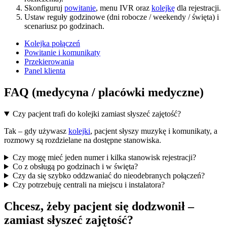
Skonfiguruj
powitanie
, menu IVR oraz
kolejkę
dla rejestracji.
Ustaw reguły godzinowe (dni robocze / weekendy / święta) i
scenariusz po godzinach.
Kolejka połączeń
Powitanie i komunikaty
Przekierowania
Panel klienta
FAQ (medycyna / placówki medyczne)
Czy pacjent trafi do kolejki zamiast słyszeć zajętość?
Tak – gdy używasz
kolejki
, pacjent słyszy muzykę i komunikaty, a
rozmowy są rozdzielane na dostępne stanowiska.
Czy mogę mieć jeden numer i kilka stanowisk rejestracji?
Co z obsługą po godzinach i w święta?
Czy da się szybko oddzwaniać do nieodebranych połączeń?
Czy potrzebuję centrali na miejscu i instalatora?
Chcesz, żeby pacjent się dodzwonił –
zamiast słyszeć zajętość?