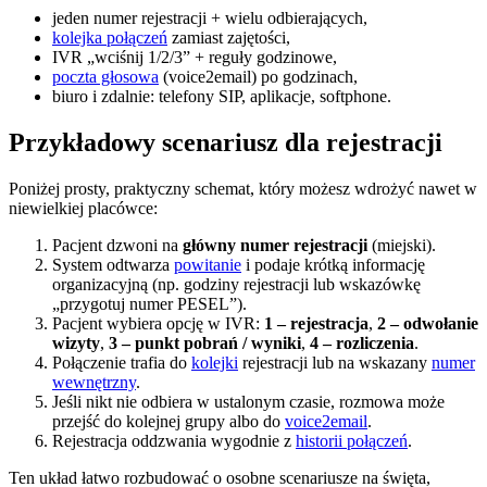
jeden numer rejestracji + wielu odbierających,
kolejka połączeń
zamiast zajętości,
IVR „wciśnij 1/2/3” + reguły godzinowe,
poczta głosowa
(voice2email) po godzinach,
biuro i zdalnie: telefony SIP, aplikacje, softphone.
Przykładowy scenariusz dla rejestracji
Poniżej prosty, praktyczny schemat, który możesz wdrożyć nawet w
niewielkiej placówce:
Pacjent dzwoni na
główny numer rejestracji
(miejski).
System odtwarza
powitanie
i podaje krótką informację
organizacyjną (np. godziny rejestracji lub wskazówkę
„przygotuj numer PESEL”).
Pacjent wybiera opcję w IVR:
1 – rejestracja
,
2 – odwołanie
wizyty
,
3 – punkt pobrań / wyniki
,
4 – rozliczenia
.
Połączenie trafia do
kolejki
rejestracji lub na wskazany
numer
wewnętrzny
.
Jeśli nikt nie odbiera w ustalonym czasie, rozmowa może
przejść do kolejnej grupy albo do
voice2email
.
Rejestracja oddzwania wygodnie z
historii połączeń
.
Ten układ łatwo rozbudować o osobne scenariusze na święta,