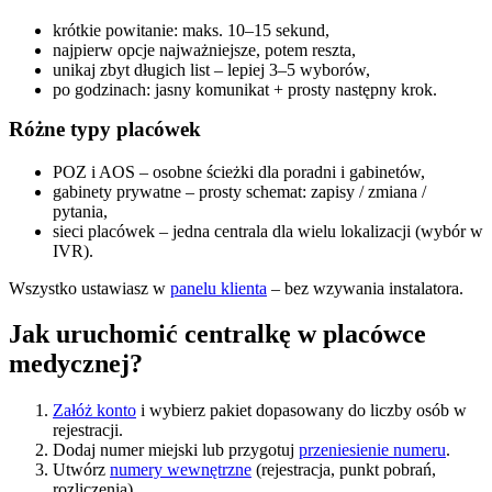
krótkie powitanie: maks. 10–15 sekund,
najpierw opcje najważniejsze, potem reszta,
unikaj zbyt długich list – lepiej 3–5 wyborów,
po godzinach: jasny komunikat + prosty następny krok.
Różne typy placówek
POZ i AOS – osobne ścieżki dla poradni i gabinetów,
gabinety prywatne – prosty schemat: zapisy / zmiana /
pytania,
sieci placówek – jedna centrala dla wielu lokalizacji (wybór w
IVR).
Wszystko ustawiasz w
panelu klienta
– bez wzywania instalatora.
Jak uruchomić centralkę w placówce
medycznej?
Załóż konto
i wybierz pakiet dopasowany do liczby osób w
rejestracji.
Dodaj numer miejski lub przygotuj
przeniesienie numeru
.
Utwórz
numery wewnętrzne
(rejestracja, punkt pobrań,
rozliczenia).