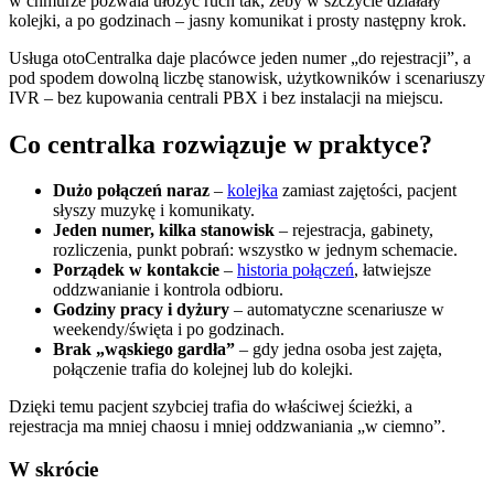
w chmurze pozwala ułożyć ruch tak, żeby w szczycie działały
kolejki, a po godzinach – jasny komunikat i prosty następny krok.
Usługa otoCentralka daje placówce jeden numer „do rejestracji”, a
pod spodem dowolną liczbę stanowisk, użytkowników i scenariuszy
IVR – bez kupowania centrali PBX i bez instalacji na miejscu.
Co centralka rozwiązuje w praktyce?
Dużo połączeń naraz
–
kolejka
zamiast zajętości, pacjent
słyszy muzykę i komunikaty.
Jeden numer, kilka stanowisk
– rejestracja, gabinety,
rozliczenia, punkt pobrań: wszystko w jednym schemacie.
Porządek w kontakcie
–
historia połączeń
, łatwiejsze
oddzwanianie i kontrola odbioru.
Godziny pracy i dyżury
– automatyczne scenariusze w
weekendy/święta i po godzinach.
Brak „wąskiego gardła”
– gdy jedna osoba jest zajęta,
połączenie trafia do kolejnej lub do kolejki.
Dzięki temu pacjent szybciej trafia do właściwej ścieżki, a
rejestracja ma mniej chaosu i mniej oddzwaniania „w ciemno”.
W skrócie