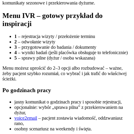
komunikaty sezonowe i przekierowania dyżurne.
Menu IVR – gotowy przykład do
inspiracji
1
– rejestracja wizyty / przełożenie terminu
2
– odwołanie wizyty
3
– przygotowanie do badania / dokumenty
4
– wyniki badań (jeśli placówka obsługuje to telefonicznie)
5
– sprawy pilne (dyżur / osoba wskazana)
Menu możesz uprościć do 2–3 opcji albo rozbudować – ważne,
żeby pacjent szybko rozumiał, co wybrać i jak trafić do właściwej
ścieżki.
Po godzinach pracy
jasny komunikat o godzinach pracy i sposobie rejestracji,
opcjonalnie: wybór „sprawa pilna” z przekierowaniem na
dyżur,
voice2email
– pacjent zostawia wiadomość, oddzwaniasz
rano,
osobny scenariusz na weekendy i święta.