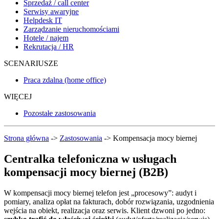
Sprzedaż / call center
Serwisy awaryjne
Helpdesk IT
Zarządzanie nieruchomościami
Hotele / najem
Rekrutacja / HR
SCENARIUSZE
Praca zdalna (home office)
WIĘCEJ
Pozostałe zastosowania
Strona główna
->
Zastosowania
->
Kompensacja mocy biernej
Centralka telefoniczna w usługach
kompensacji mocy biernej (B2B)
W kompensacji mocy biernej telefon jest „procesowy”: audyt i
pomiary, analiza opłat na fakturach, dobór rozwiązania, uzgodnienia
wejścia na obiekt, realizacja oraz serwis. Klient dzwoni po jedno: