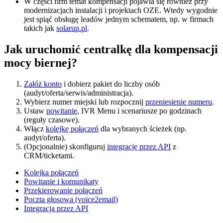
W części firm temat kompensacji pojawia się również przy
modernizacjach instalacji i projektach OZE. Wtedy wygodnie
jest spiąć obsługę leadów jednym schematem, np. w firmach
takich jak
solarup.pl
.
Jak uruchomić centralkę dla kompensacji
mocy biernej?
Załóż konto
i dobierz pakiet do liczby osób
(audyt/oferta/serwis/administracja).
Wybierz numer miejski lub rozpocznij
przeniesienie numeru
.
Ustaw
powitanie
, IVR Menu i scenariusze po godzinach
(reguły czasowe).
Włącz
kolejkę połączeń
dla wybranych ścieżek (np.
audyt/oferta).
(Opcjonalnie) skonfiguruj
integrację przez API
z
CRM/ticketami.
Kolejka połączeń
Powitanie i komunikaty
Przekierowanie połączeń
Poczta głosowa (voice2email)
Integracja przez API