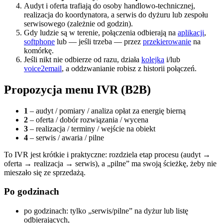
Audyt i oferta trafiają do osoby handlowo-technicznej,
realizacja do koordynatora, a serwis do dyżuru lub zespołu
serwisowego (zależnie od godzin).
Gdy ludzie są w terenie, połączenia odbierają na
aplikacji
,
softphone
lub — jeśli trzeba — przez
przekierowanie
na
komórkę.
Jeśli nikt nie odbierze od razu, działa
kolejka
i/lub
voice2email
, a oddzwanianie robisz z historii połączeń.
Propozycja menu IVR (B2B)
1
– audyt / pomiary / analiza opłat za energię bierną
2
– oferta / dobór rozwiązania / wycena
3
– realizacja / terminy / wejście na obiekt
4
– serwis / awaria / pilne
To IVR jest krótkie i praktyczne: rozdziela etap procesu (audyt →
oferta → realizacja → serwis), a „pilne” ma swoją ścieżkę, żeby nie
mieszało się ze sprzedażą.
Po godzinach
po godzinach: tylko „serwis/pilne” na dyżur lub listę
odbierających,