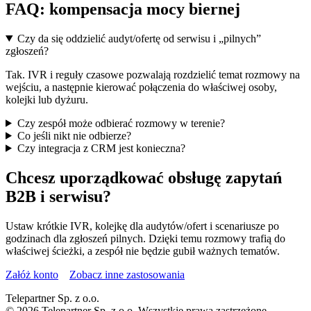
FAQ: kompensacja mocy biernej
Czy da się oddzielić audyt/ofertę od serwisu i „pilnych”
zgłoszeń?
Tak. IVR i reguły czasowe pozwalają rozdzielić temat rozmowy na
wejściu, a następnie kierować połączenia do właściwej osoby,
kolejki lub dyżuru.
Czy zespół może odbierać rozmowy w terenie?
Co jeśli nikt nie odbierze?
Czy integracja z CRM jest konieczna?
Chcesz uporządkować obsługę zapytań
B2B i serwisu?
Ustaw krótkie IVR, kolejkę dla audytów/ofert i scenariusze po
godzinach dla zgłoszeń pilnych. Dzięki temu rozmowy trafią do
właściwej ścieżki, a zespół nie będzie gubił ważnych tematów.
Załóż konto
Zobacz inne zastosowania
Telepartner Sp. z o.o.
© 2026 Telepartner Sp. z o.o. Wszystkie prawa zastrzeżone.