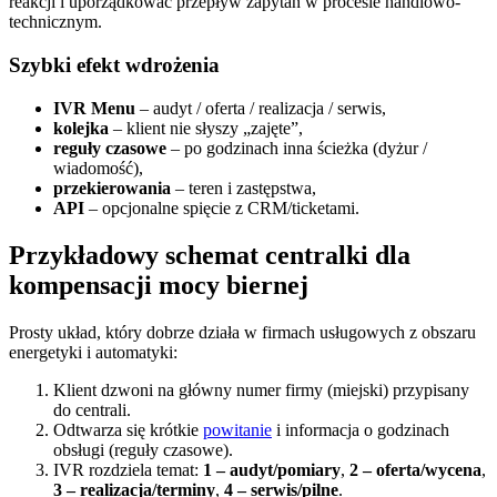
reakcji i uporządkować przepływ zapytań w procesie handlowo-
technicznym.
Szybki efekt wdrożenia
IVR Menu
– audyt / oferta / realizacja / serwis,
kolejka
– klient nie słyszy „zajęte”,
reguły czasowe
– po godzinach inna ścieżka (dyżur /
wiadomość),
przekierowania
– teren i zastępstwa,
API
– opcjonalne spięcie z CRM/ticketami.
Przykładowy schemat centralki dla
kompensacji mocy biernej
Prosty układ, który dobrze działa w firmach usługowych z obszaru
energetyki i automatyki:
Klient dzwoni na główny numer firmy (miejski) przypisany
do centrali.
Odtwarza się krótkie
powitanie
i informacja o godzinach
obsługi (reguły czasowe).
IVR rozdziela temat:
1 – audyt/pomiary
,
2 – oferta/wycena
,
3 – realizacja/terminy
,
4 – serwis/pilne
.