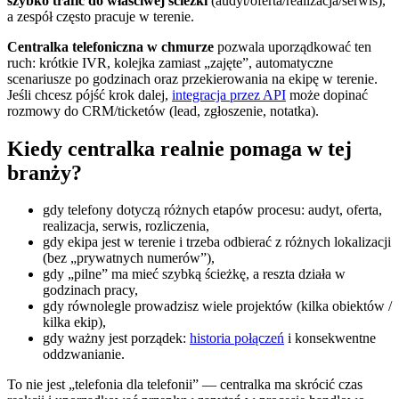
szybko trafić do właściwej ścieżki
(audyt/oferta/realizacja/serwis),
a zespół często pracuje w terenie.
Centralka telefoniczna w chmurze
pozwala uporządkować ten
ruch: krótkie IVR, kolejka zamiast „zajęte”, automatyczne
scenariusze po godzinach oraz przekierowania na ekipę w terenie.
Jeśli chcesz pójść krok dalej,
integracja przez API
może dopinać
rozmowy do CRM/ticketów (lead, zgłoszenie, notatka).
Kiedy centralka realnie pomaga w tej
branży?
gdy telefony dotyczą różnych etapów procesu: audyt, oferta,
realizacja, serwis, rozliczenia,
gdy ekipa jest w terenie i trzeba odbierać z różnych lokalizacji
(bez „prywatnych numerów”),
gdy „pilne” ma mieć szybką ścieżkę, a reszta działa w
godzinach pracy,
gdy równolegle prowadzisz wiele projektów (kilka obiektów /
kilka ekip),
gdy ważny jest porządek:
historia połączeń
i konsekwentne
oddzwanianie.
To nie jest „telefonia dla telefonii” — centralka ma skrócić czas